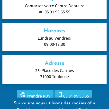
Contactez votre Centre Dentaire
au 05 31 99 55 55
Horaires
Lundi au Vendredi
09:00-19:30
Adresse
25, Place des Carmes
31000 Toulouse
ads_click
phone_iphone
Prendre RDV
05 31 99 55 55
Sur ce site nous utilisons des cookies afin