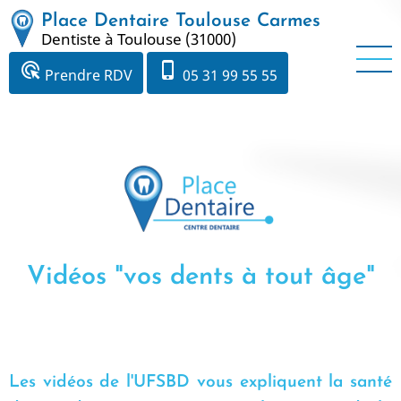
Aller
Place Dentaire Toulouse Carmes
au
Dentiste à Toulouse (31000)
contenu
ads_click
phone_iphone
Prendre RDV
05 31 99 55 55
principal
Vidéos "vos dents à tout âge"
Les vidéos de l'UFSBD vous expliquent la santé