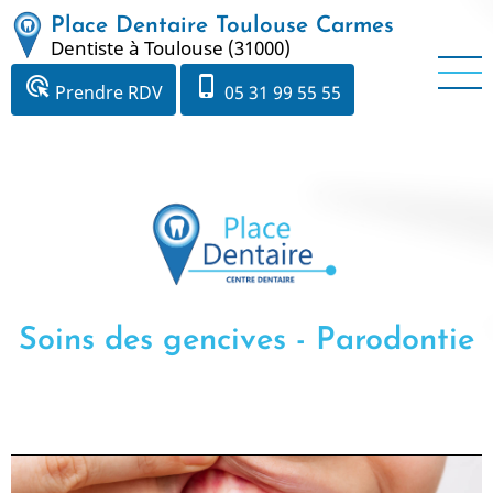
Aller
Place Dentaire Toulouse Carmes
au
Dentiste à Toulouse (31000)
contenu
ads_click
phone_iphone
Prendre RDV
05 31 99 55 55
principal
Soins des gencives - Parodontie