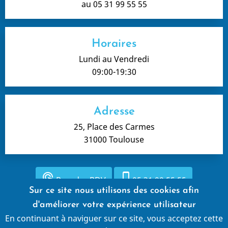
au 05 31 99 55 55
Horaires
Lundi au Vendredi
09:00-19:30
Adresse
25, Place des Carmes
31000 Toulouse
ads_click
phone_iphone
Prendre RDV
05 31 99 55 55
Sur ce site nous utilisons des cookies afin
d'améliorer votre expérience utilisateur
En continuant à naviguer sur ce site, vous acceptez cette
Mentions légales