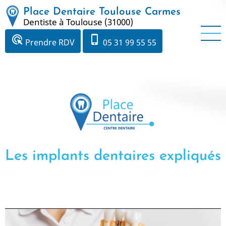
Aller
Place Dentaire Toulouse Carmes
au
Dentiste à Toulouse (31000)
contenu
ads_click
phone_iphone
Prendre RDV
05 31 99 55 55
principal
Les implants dentaires expliqués