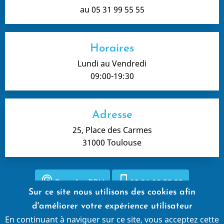
au 05 31 99 55 55
Horaires
Lundi au Vendredi
09:00-19:30
Adresse
25, Place des Carmes
31000 Toulouse
ads_click
phone_iphone
Prendre RDV
05 31 99 55 55
Sur ce site nous utilisons des cookies afin
d'améliorer votre expérience utilisateur
En continuant à naviguer sur ce site, vous acceptez cette
Mentions légales